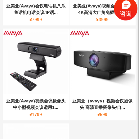
亚美亚(Avaya)会议电话机八爪
亚美亚(Avaya)视频会议摄像头
鱼话机电话会议/IP话...
4K高清大广角免驱USB...
¥
7999
¥
3999
亚美亚(Avaya)视频会议摄像头
亚美亚（avaya）视频会议摄像
中小型视频会议适用1...
头 高清直播摄像头/自...
¥
1799
¥
599