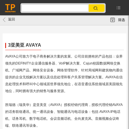
返回
筛选
3亚美亚 AVAYA
AVAYA公司致力于电子商务解决方案的发展。公司目前拥有的产品包括：业界
领先的DEFINITY企业通信服务器、VoIP解决方案、Cajun校园数据网络交换
机、广域网产品、网络安全设备、网络管理软件、针对局域网和建筑物内通信
提供的企业无线解决方案以及信息处理和客户关系管理解决方案。AVAYA在信
息处理技术和呼叫中心领域居世界领先地位，在语音通信系统领域居美国领先
地位，同时拥有强大的销售与服务资源。
胜瑞德（瑞美华）是亚美亚（AVAYA）授权经销代理商，授权代理经销AVAYA
的话务联络通讯、统一通讯设备、智能通讯与电话设备：包括 AVAYA IP电话
机、话务耳机、数字电话机、会议音频话机、全向麦克风、音频视频会议终
端、联络通讯等设备。