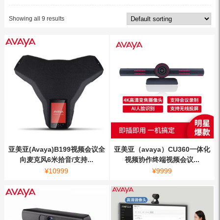
Showing all 9 results
亚美亚(Avaya)B199视频会议全
亚美亚（avaya）CU360一体化
向麦克风6米拾音/支持...
视频协作终端视频会议...
¥
10999
¥
9999