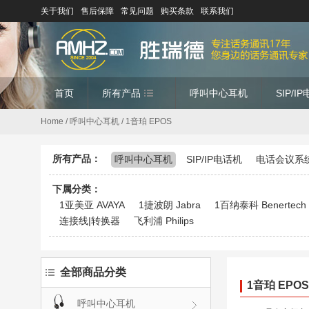
关于我们
售后保障
常见问题
购买条款
联系我们
首页
所有产品
呼叫中心耳机
SIP/I
Home
/
呼叫中心耳机
/ 1音珀 EPOS
所有产品：
呼叫中心耳机
SIP/IP电话机
电话会议系
下属分类：
1亚美亚 AVAYA
1捷波朗 Jabra
1百纳泰科 Benertech
连接线|转换器
飞利浦 Philips
全部商品分类
1音珀 EPOS
呼叫中心耳机