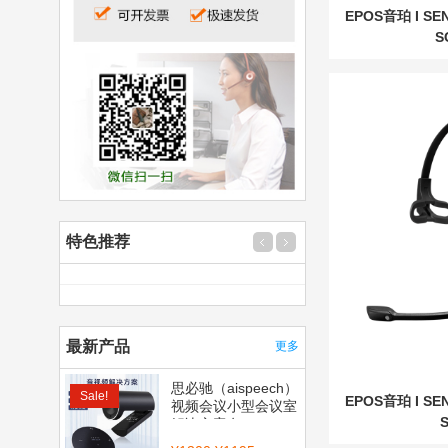
EPOS音珀 I S
S
特色推荐
最新产品
更多
思必驰（aispeech）
Sale!
EPOS音珀 I S
视频会议小型会议室
S
解决方案套...