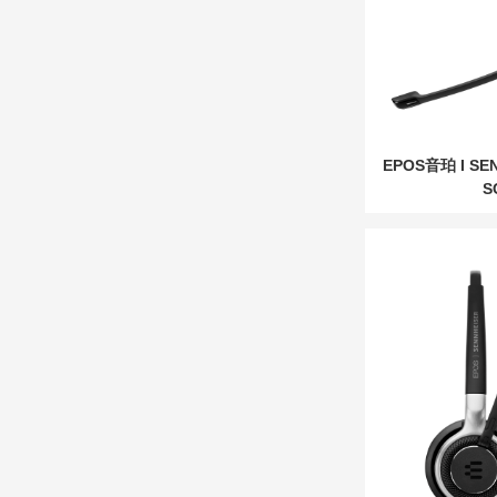
EPOS音珀 I S
S