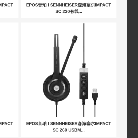
MPACT
EPOS音珀 I SENNHEISER森海塞尔IMPACT
SC 230有线...
MPACT
EPOS音珀 I SENNHEISER森海塞尔IMPACT
SC 260 USBM...