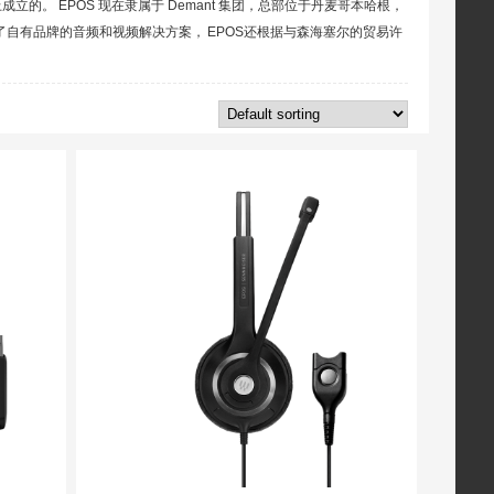
础上成立的。 EPOS 现在隶属于 Demant 集团，总部位于丹麦哥本哈根，
除了自有品牌的音频和视频解决方案， EPOS还根据与森海塞尔的贸易许