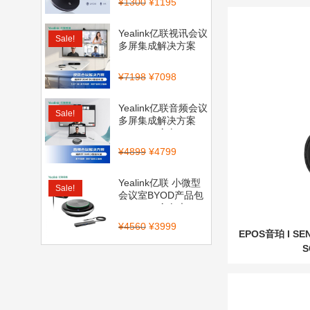
¥
1300
¥
1195
Yealink亿联视讯会议
Sale!
多屏集成解决方案
（CP900_BT50...
¥
7198
¥
7098
Yealink亿联音频会议
Sale!
多屏集成解决方案
（CP700全向...
¥
4899
¥
4799
Yealink亿联 小微型
Sale!
会议室BYOD产品包
（CP900全向麦...
¥
4560
¥
3999
EPOS音珀 I S
S