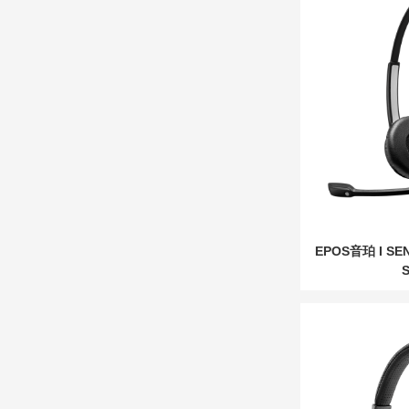
EPOS音珀 I S
S