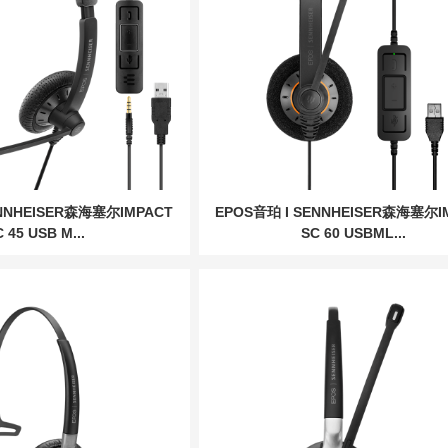
ENNHEISER森海塞尔IMPACT
EPOS音珀 I SENNHEISER森海塞尔I
 45 USB M...
SC 60 USBML...