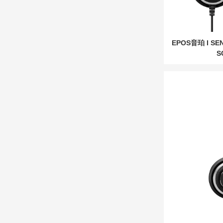
EPOS音珀 I S
S