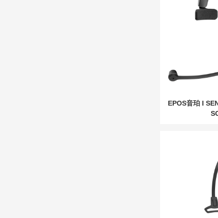
EPOS音珀 I S
SC