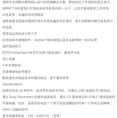
借助专为清晰沟通而精心设计的音频解决方案，释放您在工作场所的真正潜力。
IMPACT 600是我们可靠的有线耳机系列的一分子，让您可靠地掌控工作环境。
出色音质，卓越的语音清晰度
超降噪麦克风能在嘈杂环境中实现卓越的语音通话，而主动降噪功能可提高用户
舒适度
享受高品质的设计和工艺
拉丝铝和不锈钢组件、Vectran?强化线缆以及结实耐用的一体式头带
保护您的听力
EPOS ActiveGard?技术可为用户提供保护，避免声冲击
安心无虞
3 年全球联保
无缝便捷地处理通话
配有接近传感器技术和通话线控，便于通话管理
Specifications
该系列包含 16 种型号，提供单耳或双耳耳机，可通过 USB 连接到 PC/软电话，
通过 Easy Disconnect 连接到桌面电话，通过 3.5 毫米插头和 USB-C 线缆连接到
平板电脑。此外，该系列还包括一个用于拾音线圈的型号和一个具有主动降噪
(ANC) 功能的型号。
麦克风频率响应：150～6,800 Hz （宽带）