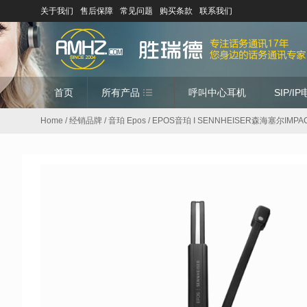
关于我们
售后保障
常见问题
购买条款
联系我们
首页
所有产品
呼叫中心耳机
SIP/I
Home
/
经销品牌
/
音珀 Epos
/ EPOS音珀 I SENNHEISER森海塞尔IMP