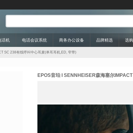
P电话机
电话会议系统
商务办公设备
品牌精选
选
ACT SC 238有线呼叫中心耳麦(单耳耳机,ED, 窄带)
EPOS音珀 I SENNHEISER森海塞尔IMPAC