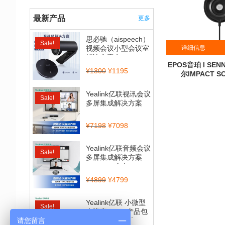
最新产品
更多
思必驰（aispeech）
Sale!
详细信息
视频会议小型会议室
解决方案套...
EPOS音珀 I SE
¥
1300
¥
1195
尔IMPACT SC
累计销
Yealink亿联视讯会议
Sale!
多屏集成解决方案
（CP900_BT50...
¥
7198
¥
7098
Yealink亿联音频会议
Sale!
多屏集成解决方案
（CP700全向...
¥
4899
¥
4799
Yealink亿联 小微型
Sale!
会议室BYOD产品包
（CP900全向麦...
请您留言