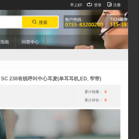
早上好!
登录
注册
搜索
购指南
问答中心
视
T SC 238有线呼叫中心耳麦(单耳耳机,ED, 窄带)
频
播
累计销量：
0
放
累计评价：
0
器