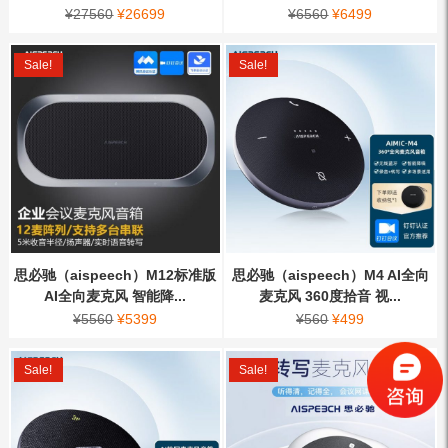
¥
27560
¥
26699
¥
6560
¥
6499
Sale!
Sale!
思必驰（aispeech）M12标准版
思必驰（aispeech）M4 AI全向
AI全向麦克风 智能降...
麦克风 360度拾音 视...
¥
5560
¥
5399
¥
560
¥
499
Sale!
Sale!