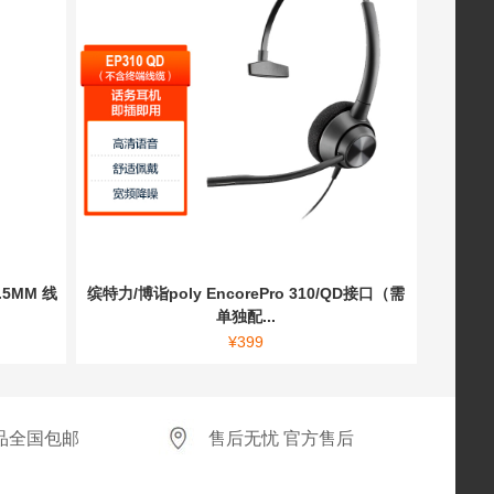
.5MM 线
缤特力/博诣poly EncorePro 310/QD接口（需
单独配...
¥
399
品全国包邮
售后无忧 官方售后