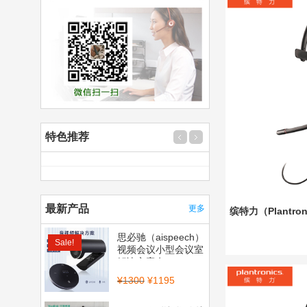
特色推荐
最新产品
更多
缤特力（Plantro
思必驰（aispeech）
Sale!
视频会议小型会议室
解决方案套...
¥
1300
¥
1195