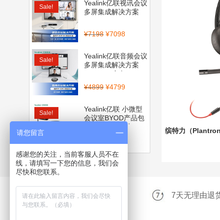
Yealink亿联视讯会议
Sale!
多屏集成解决方案
（CP900_BT50...
¥
7198
¥
7098
Yealink亿联音频会议
Sale!
多屏集成解决方案
（CP700全向...
¥
4899
¥
4799
Yealink亿联 小微型
Sale!
会议室BYOD产品包
（CP900全向麦...
缤特力（Plantro
请您留言
¥
4560
¥
3999
感谢您的关注，当前客服人员不在
线，请填写一下您的信息，我们会
尽快和您联系。
升级三年维保服务
7天无理由退