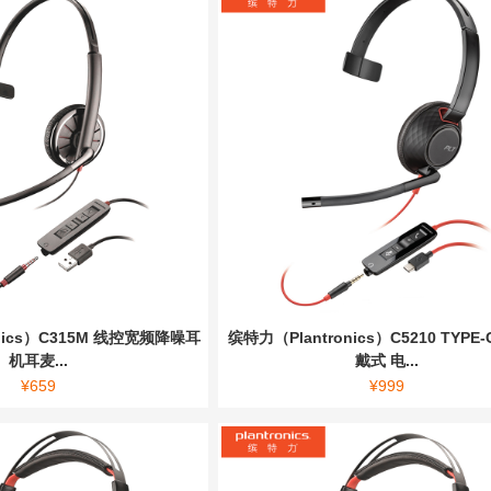
nics）C315M 线控宽频降噪耳
缤特力（Plantronics）C5210 TYPE
机耳麦...
戴式 电...
¥
659
¥
999