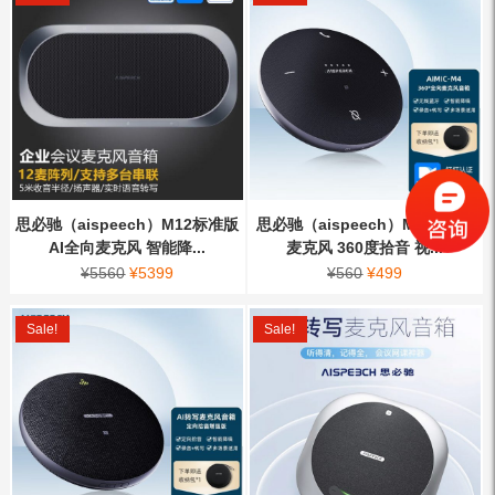
思必驰（aispeech）M12标准版
思必驰（aispeech）M4 AI全向
AI全向麦克风 智能降...
麦克风 360度拾音 视...
¥
5560
¥
5399
¥
560
¥
499
Sale!
Sale!