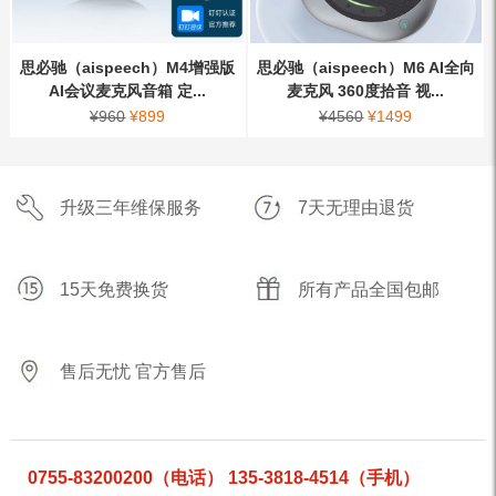
思必驰（aispeech）M4增强版
思必驰（aispeech）M6 AI全向
AI会议麦克风音箱 定...
麦克风 360度拾音 视...
¥
960
¥
899
¥
4560
¥
1499
升级三年维保服务
7天无理由退货
15天免费换货
所有产品全国包邮
售后无忧 官方售后
0755-83200200（电话） 135-3818-4514（手机）