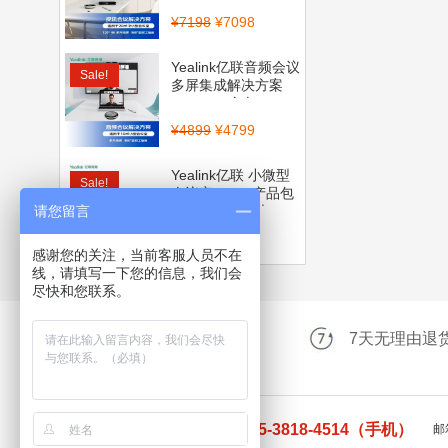
¥
7198
¥
7098
Yealink亿联音频会议
Sale!
多屏集成解决方案
（CP700全向...
¥
4899
¥
4799
Yealink亿联 小微型
Sale!
会议室BYOD产品包
请您留言
（CP900全向麦...
¥
4560
¥
3999
感谢您的关注，当前客服人员不在
线，请填写一下您的信息，我们会
尽快和您联系。
升级三年维保服务
7天无理由退
0755-83200200（电话） 135-3818-4514（手机）
邮箱