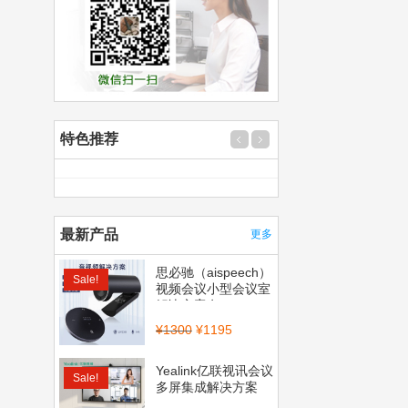
特色推荐
最新产品
更多
思必驰（aispeech）
Sale!
视频会议小型会议室
解决方案套...
¥
1300
¥
1195
Yealink亿联视讯会议
Sale!
多屏集成解决方案
（CP900_BT50...