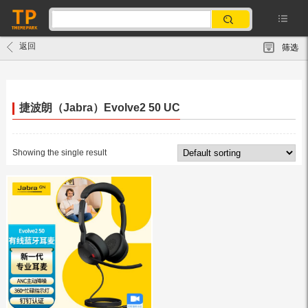
返回
筛选
捷波朗（Jabra）Evolve2 50 UC
Showing the single result