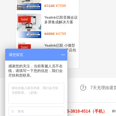
¥
7198
¥
7098
Yealink亿联音频会议
Sale!
多屏集成解决方案
（CP700全向...
¥
4899
¥
4799
Yealink亿联 小微型
Sale!
会议室BYOD产品包
请您留言
（CP900全向麦...
¥
4560
¥
3999
感谢您的关注，当前客服人员不在
线，请填写一下您的信息，我们会
尽快和您联系。
升级三年维保服务
7天无理由退
0755-83200200（电话） 135-3818-4514（手机）
邮箱