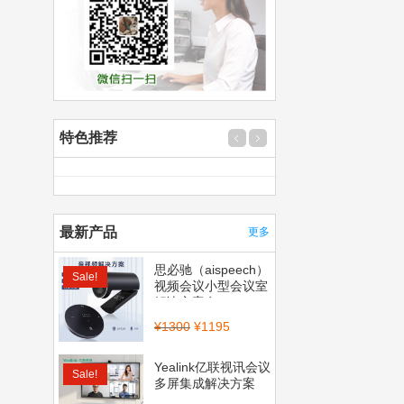
特色推荐
最新产品
更多
思必驰（aispeech）
Sale!
视频会议小型会议室
解决方案套...
¥
1300
¥
1195
Yealink亿联视讯会议
Sale!
多屏集成解决方案
（CP900_BT50...