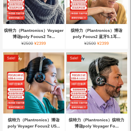
缤特力（Plantronics）Voyager
缤特力（Plantronics）博诣
博诣poly Focus2 Te...
poly Focus2 蓝牙5.1耳...
¥
2500
¥
2399
¥
2500
¥
2399
Sale!
Sale!
缤特力（Plantronics）博诣
缤特力（Plantronics）缤特力
poly Voyager Focus2 US...
博诣poly Voyager Fo...