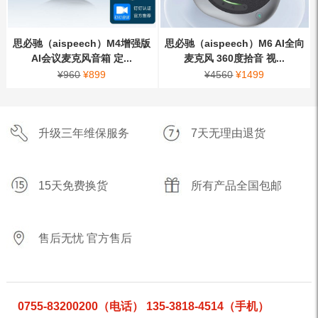
思必驰（aispeech）M4增强版
思必驰（aispeech）M6 AI全向
AI会议麦克风音箱 定...
麦克风 360度拾音 视...
¥
960
¥
899
¥
4560
¥
1499
升级三年维保服务
7天无理由退货
15天免费换货
所有产品全国包邮
售后无忧 官方售后
0755-83200200（电话） 135-3818-4514（手机）