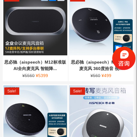
思必驰（aispeech）M12标准版
思必驰（aispeech）M4 AI全向
AI全向麦克风 智能降...
麦克风 360度拾音 视...
¥
5560
¥
5399
¥
560
¥
499
Sale!
Sale!