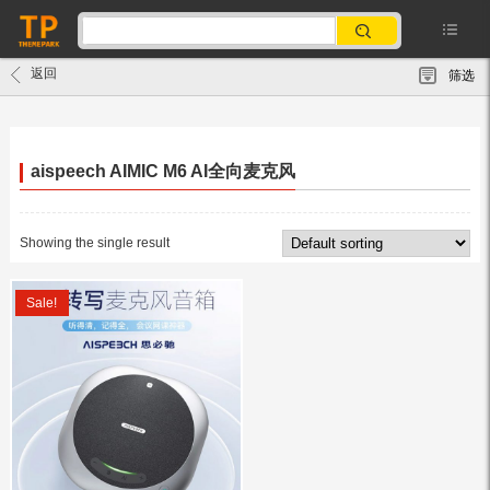
返回
筛选
aispeech AIMIC M6 AI全向麦克风
Showing the single result
Sale!