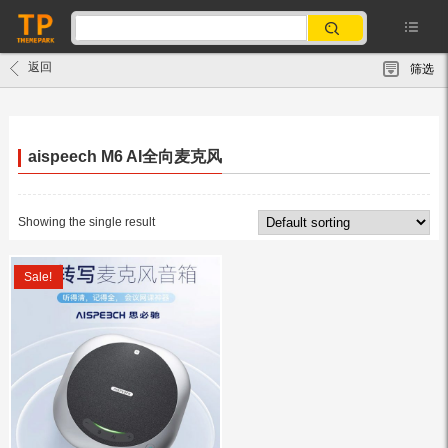
返回
筛选
aispeech M6 AI全向麦克风
Showing the single result
Sale!