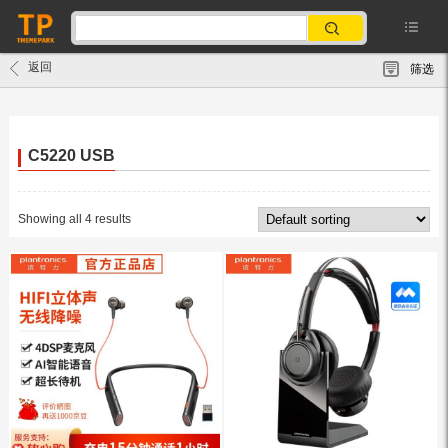
返回
筛选
C5220 USB
Showing all 4 results