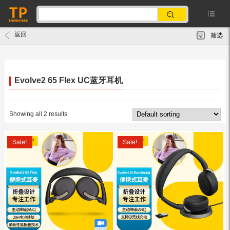
返回
筛选
Evolve2 65 Flex UC蓝牙耳机
Showing all 2 results
Sale!
Sale!