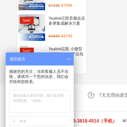
¥
7198
¥
7098
Yealink亿联音频会议
Sale!
多屏集成解决方案
（CP700全向...
¥
4899
¥
4799
Yealink亿联 小微型
Sale!
会议室BYOD产品包
请您留言
（CP900全向麦...
¥
4560
¥
3999
感谢您的关注，当前客服人员不在
线，请填写一下您的信息，我们会
尽快和您联系。
升级三年维保服务
7天无理由退
0755-83200200（电话） 135-3818-4514（手机）
邮箱