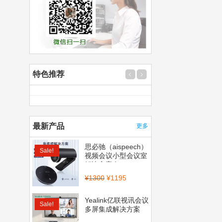
特色推荐
最新产品
更多
思必驰（aispeech）
Sale!
视频会议小型会议室
解决方案套...
¥
1300
¥
1195
Yealink亿联视讯会议
Sale!
多屏集成解决方案
（CP900_BT50...