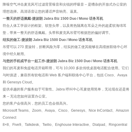
降噪空气冲击麦克风可过滤背景噪音和尖锐的呼吸音 – 是嘈杂的开放式办公室的
理想选择。高清语音让您的通话声音响亮、逼真。
一整天的舒适佩戴-捷波朗 Jabra Biz 1500 Duo / Mono 话务耳机
符合人体工学设计的框架、软垫头带，以及将热隔离在耳朵之外的超柔软海绵耳
垫，带来一整天的舒适佩戴。头带和麦克风吊臂可根据您的偏好调节。
结实的做工-捷波朗 Jabra Biz 1500 Duo / Mono 话务耳机
吊臂可以 270 度旋转，折断风险为零，结实的做工使其能够在高绩效联络中心环
境中经久耐用。
与您的手机或平台一起工作-捷波朗 Jabra Biz 1500 Duo / Mono 话务耳机
我们的耳麦和免提电话开箱即用，可与 10,000 多款传统桌面电话配合使用。它们
与时俱进，兼容所有软电话和 Web 客户端和联络中心平台，包括 Cisco、Avaya
和 Genesys Cloud。
提供卓越的客户服务始于可靠性。Jabra 呼叫中心耳麦使用简单，无论现在还是将
来 – 无论您如何设置办公室。
您的客户会很高兴，您的员工也会很高兴。
Microsoft Teams、Zoom、Avaya、Cisco、Genesys、Nice InContact、Amazon
Connect
8×8、Five9、Talkdesk、Twilio、Enghouse Interactive、Dialpad、Ringcentral