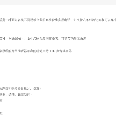
IP桌面电话是一种面向各类不同规模企业的高性价比实用电话。它支持八条线路访问和可以
.8 英寸（对角线长）、1/4 VGA 品质灰度像素、可调节的显示角度
学原理的宽带助听器兼容的听筒支持 TTD 声音耦合器
、扬声器和振铃器音量分开设置）
（浏览器、选项、设置访问）
管）
管）