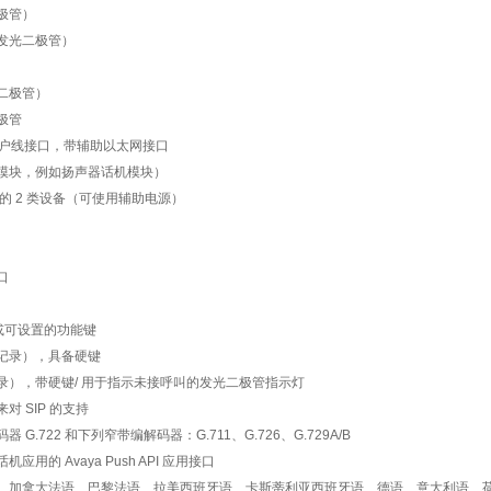
极管）
（发光二极管）
光二极管）
极管
0）用户线接口，带辅助以太网接口
来模块，例如扬声器话机模块）
f 兼容的 2 类设备（可使用辅助电源）
口
道或可设置的功能键
 条记录），具备硬键
条记录），带硬键/ 用于指示未接呼叫的发光二极管指示灯
来对 SIP 的支持
 G.722 和下列窄带编解码器：G.711、G.726、G.729A/B
应用的 Avaya Push API 应用接口
语、加拿大法语、巴黎法语、拉美西班牙语、卡斯蒂利亚西班牙语、德语、意大利语、