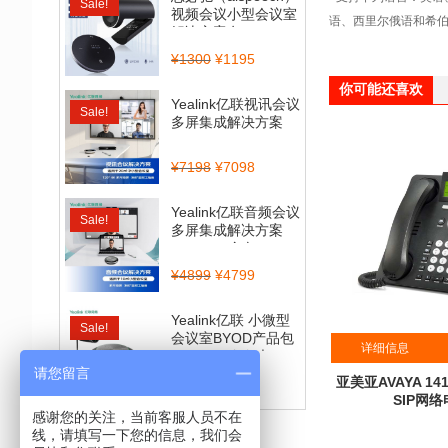
Sale!
视频会议小型会议室
语、西里尔俄语和希
解决方案套...
¥
1300
¥
1195
你可能还喜欢
Yealink亿联视讯会议
Sale!
多屏集成解决方案
（CP900_BT50...
¥
7198
¥
7098
Yealink亿联音频会议
Sale!
多屏集成解决方案
（CP700全向...
¥
4899
¥
4799
Yealink亿联 小微型
Sale!
会议室BYOD产品包
详细信息
（CP900全向麦...
请您留言
亚美亚AVAYA 1
¥
4560
¥
3999
SIP网
感谢您的关注，当前客服人员不在
¥
95
线，请填写一下您的信息，我们会