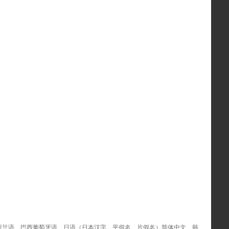
荷兰语、巴西葡萄牙语、日语（日本汉字、平假名、片假名）简体中文、韩