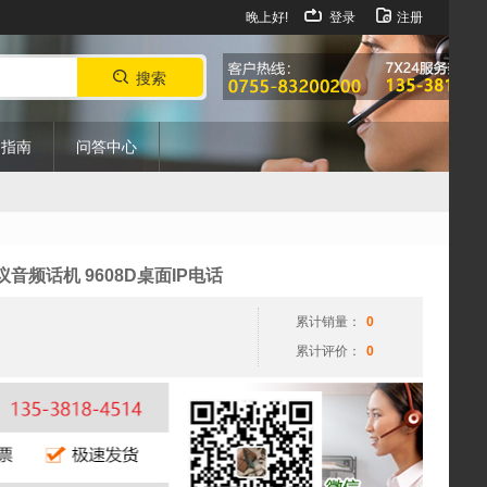
晚上好!
登录
注册
搜索
购指南
问答中心
议音频话机 9608D桌面IP电话
累计销量：
0
累计评价：
0