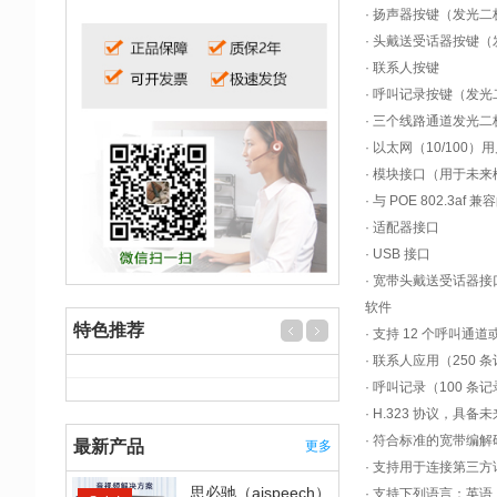
· 扬声器按键（发光二
· 头戴送受话器按键
· 联系人按键
· 呼叫记录按键（发
· 三个线路通道发光二
· 以太网（10/10
· 模块接口（用于未
· 与 POE 802.3a
· 适配器接口
· USB 接口
· 宽带头戴送受话器接
软件
特色推荐
· 支持 12 个呼叫通
· 联系人应用（250
· 呼叫记录（100 
· H.323 协议，具备未
· 符合标准的宽带编解码器
最新产品
更多
· 支持用于连接第三方话机
思必驰（aispeech）
· 支持下列语言：英