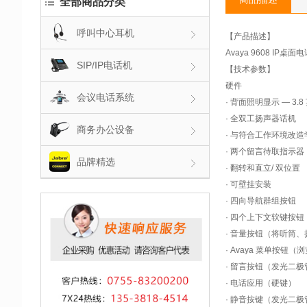
全部商品分类
呼叫中心耳机
【产品描述】
Avaya 9608 
SIP/IP电话机
【技术参数】
硬件
会议电话系统
· 背面照明显示 — 3
· 全双工扬声器话机
商务办公设备
· 与符合工作环境改造
· 两个留言待取指示器
品牌精选
· 翻转和直立/ 双位置
· 可壁挂安装
· 四向导航群组按钮
· 四个上下文软键按钮
· 音量按钮（将听筒
· Avaya 菜单按钮
· 留言按钮（发光二极
· 电话应用（硬键）
· 静音按键（发光二极