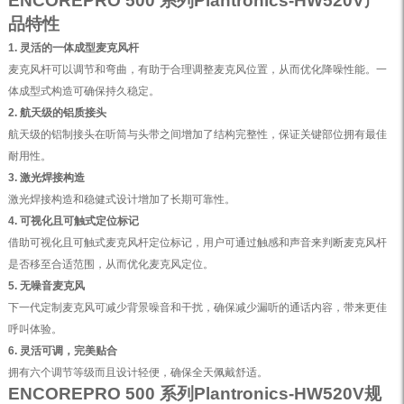
ENCOREPRO 500 系列Plantronics-HW520V产
品特性
1. 灵活的一体成型麦克风杆
麦克风杆可以调节和弯曲，有助于合理调整麦克风位置，从而优化降噪性能。一
体成型式构造可确保持久稳定。
2. 航天级的铝质接头
航天级的铝制接头在听筒与头带之间增加了结构完整性，保证关键部位拥有最佳
耐用性。
3. 激光焊接构造
激光焊接构造和稳健式设计增加了长期可靠性。
4. 可视化且可触式定位标记
借助可视化且可触式麦克风杆定位标记，用户可通过触感和声音来判断麦克风杆
是否移至合适范围，从而优化麦克风定位。
5. 无噪音麦克风
下一代定制麦克风可减少背景噪音和干扰，确保减少漏听的通话内容，带来更佳
呼叫体验。
6. 灵活可调，完美贴合
拥有六个调节等级而且设计轻便，确保全天佩戴舒适。
ENCOREPRO 500 系列Plantronics-HW520V规