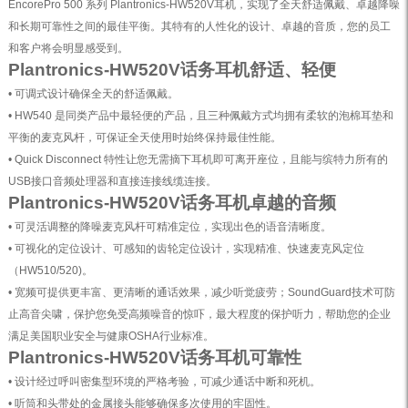
EncorePro 500 系列 Plantronics-HW520V耳机，实现了全天舒适佩戴、卓越降噪
和长期可靠性之间的最佳平衡。其特有的人性化的设计、卓越的音质，您的员工
和客户将会明显感受到。
Plantronics-HW520V话务耳机舒适、轻便
• 可调式设计确保全天的舒适佩戴。
• HW540 是同类产品中最轻便的产品，且三种佩戴方式均拥有柔软的泡棉耳垫和
平衡的麦克风杆，可保证全天使用时始终保持最佳性能。
• Quick Disconnect 特性让您无需摘下耳机即可离开座位，且能与缤特力所有的
USB接口音频处理器和直接连接线缆连接。
Plantronics-HW520V话务耳机卓越的音频
• 可灵活调整的降噪麦克风杆可精准定位，实现出色的语音清晰度。
• 可视化的定位设计、可感知的齿轮定位设计，实现精准、快速麦克风定位
（HW510/520)。
• 宽频可提供更丰富、更清晰的通话效果，减少听觉疲劳；SoundGuard技术可防
止高音尖啸，保护您免受高频噪音的惊吓，最大程度的保护听力，帮助您的企业
满足美国职业安全与健康OSHA行业标准。
Plantronics-HW520V话务耳机可靠性
• 设计经过呼叫密集型环境的严格考验，可减少通话中断和死机。
• 听筒和头带处的金属接头能够确保多次使用的牢固性。