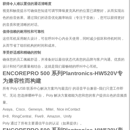
获得令人难以置信的通话清晰度
视觉和触觉提示可确保您知道可调节降噪麦克风杆的位置已调整好，从而实现出
色的拾音效果。通过我们的语音优化频率响应（专注于音效），您可以获得更好
的音质和更清晰的对话。
值得信赖的耐用性和可靠性
这些耳机采用耐久设计，可在呼叫中心内全天使用，同时减少损坏和停机时间，
从而节省了组织机构的时间和成本。
享受舒适感和精确的控制
确保您的员工佩戴舒适，并准备好以最佳状态代表您的品牌与客户沟通。优质的
设计和轻巧的重量相结合，这就是我们最畅销的呼叫中心耳机。
ENCOREPRO 500 系列Plantronics-HW520V专
为兼容性而构建
所有 Poly USB 联系中心解决方案均与最流行 的语音平台兼容–我们只需工作即
可。无论 您选择哪种平台， Poly 解决方案都能为您和您的客户提供出色的音频质
量。
Avaya、Cisco、Genesys、Mitel、Nice inContact
8×8、RingCentral、Five9、Amazon、Unify
Poly 通过了所有主要通信平台的认证（如果提供）。