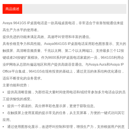
商品描述
Avaya 9641GS IP桌面电话是一款高端桌面电话，非常适合于依靠智能通信来提
高生产力水平的使用者。
提供先进的功能来满足高效、高速呼叫管理和丰富的通信。
具有价格竞争力和高性能。Avaya9641GS IP桌面电话采用彩色图形显示、宽大的
触摸屏、高清晰音频质量、千兆以太网、第二个以太网端口、支持最多三个12按
键或者24按键扩展模块。作为9600系列IP桌面电话家庭的一员，9641GS利用企
业IP网络从总部向偏远地区和用户提供高级语音通信。与Avaya Aura和Avaya IP
Office平台集成，9641GS在现有投资的基础上，通过灵活的体系结构优化通信，
适应不断变化的业务需求。
主要功能和优势：
• 提供高清晰音频，为那些花大量时间使用电话和/或经常参加多方电话会议的员
工提供愉悦的感受。
• 提供一个易读的、高分辨率彩色显示屏，更便于获取信息。
• 在触摸屏上使用直观的提示常见的任务，从主页屏幕，方便的一键式访问其它
应用。
• 通过使用图形化显示，改进呼叫控制和管理，增强生产力，支持根据用户的意