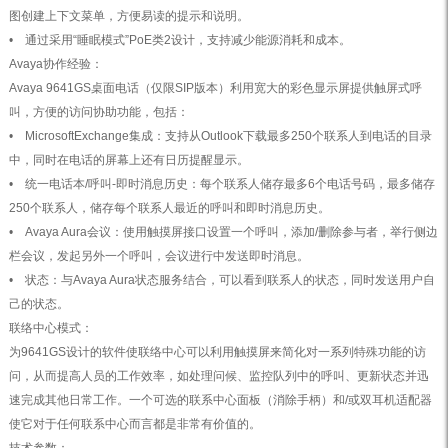
图创建上下文菜单，方便易读的提示和说明。
• 通过采用“睡眠模式”PoE类2设计，支持减少能源消耗和成本。
Avaya协作经验：
Avaya 9641GS桌面电话（仅限SIP版本）利用宽大的彩色显示屏提供触屏式呼
叫，方便的访问协助功能，包括：
• MicrosoftExchange集成：支持从Outlook下载最多250个联系人到电话的目录
中，同时在电话的屏幕上还有日历提醒显示。
• 统一电话本/呼叫-即时消息历史：每个联系人储存最多6个电话号码，最多储存
250个联系人，储存每个联系人最近的呼叫和即时消息历史。
• Avaya Aura会议：使用触摸屏接口设置一个呼叫，添加/删除参与者，举行侧边
栏会议，发起另外一个呼叫，会议进行中发送即时消息。
• 状态：与Avaya Aura状态服务结合，可以看到联系人的状态，同时发送用户自
己的状态。
联络中心模式：
为9641GS设计的软件使联络中心可以利用触摸屏来简化对一系列特殊功能的访
问，从而提高人员的工作效率，如处理问候、监控队列中的呼叫、更新状态并迅
速完成其他日常工作。一个可选的联系中心面板（消除手柄）和/或双耳机适配器
使它对于任何联系中心而言都是非常有价值的。