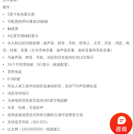
技术参数：
硬件：
• 5英寸彩色显示屏
• 可配置的呼叫通道/功能键
• 触摸屏
• 4位置可调倾斜显示
• 永久标记的功能按键：扬声器，静音，耳机，联系人，主页，历史，消息，电
话，转接，音量（分为手柄音量、扬声器音量、振铃音量和耳机音量）
• 为扬声器、静音、耳机、消息和历史提供红色LED显示
• 24个可管理按键，5行显示（根据配置）
• 宽带免提
• 0-5软键
• 符合人体工程学的助听器兼容听筒，支持TTD声音耦合器
• 消息等待指示
• 为来电和语音留言提供360度可视提醒
• 丰富、经典，可选铃声
• 使用桌面或壁挂式和双位翻转立场可逆楔形立场
• 支持蓝牙耳机（仅H.323）
• 以太网（10/100/1000）线路接口