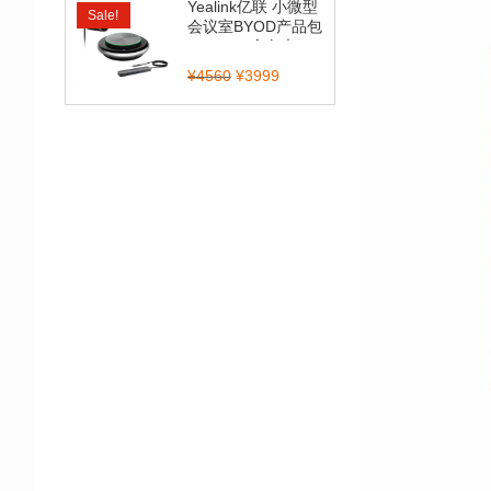
Yealink亿联 小微型
Sale!
会议室BYOD产品包
（CP900全向麦...
¥
4560
¥
3999