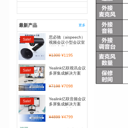
最新产品
更多
思必驰（aispeech）
Sale!
视频会议小型会议室
解决方案套...
¥
1300
¥
1195
Yealink亿联视讯会议
Sale!
多屏集成解决方案
（CP900_BT50...
¥
7198
¥
7098
Yealink亿联音频会议
Sale!
多屏集成解决方案
（CP700全向...
¥
4899
¥
4799