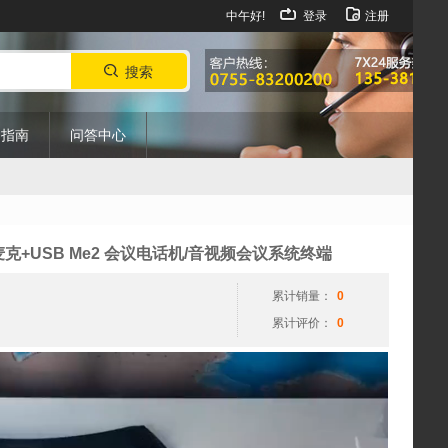
中午好!
登录
注册
搜索
购指南
问答中心
视
 扩展麦克+USB Me2 会议电话机/音视频会议系统终端
频
播
累计销量：
0
放
累计评价：
0
器