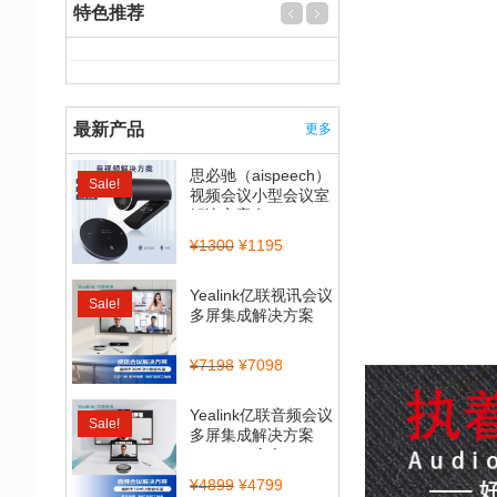
特色推荐
最新产品
更多
思必驰（aispeech）
Sale!
视频会议小型会议室
解决方案套...
¥
1300
¥
1195
Yealink亿联视讯会议
Sale!
多屏集成解决方案
（CP900_BT50...
¥
7198
¥
7098
Yealink亿联音频会议
Sale!
多屏集成解决方案
（CP700全向...
¥
4899
¥
4799