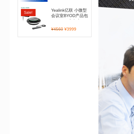
Yealink亿联 小微型
Sale!
会议室BYOD产品包
（CP900全向麦...
¥
4560
¥
3999