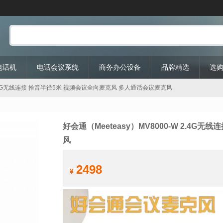
P电话机
电话会议系统
商务办公设备
品牌精选
选
W 2.4G无线连接 拾音半径5米 视频会议全向麦克风 多人通话会议麦克风
好会通（Meeteasy）MV8000-W 2.4
风
2498
¥