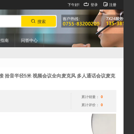
下午好!
登录
注册
搜索
购指南
问答中心
视
G无线连接 拾音半径5米 视频会议全向麦克风 多人通话会议麦克
频
播
放
累计销量：
0
器
累计评价：
0