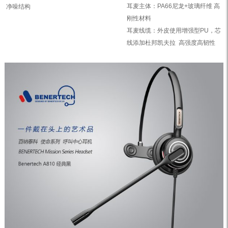
耳麦主体：PA66尼龙+玻璃纤维 高
净噪结构
刚性材料
耳麦线缆：外皮使用增强型PU，芯
线添加杜邦凯夫拉 高强度高韧性