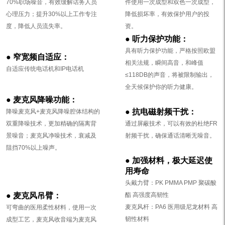
70%职场噪音，有效缓解话务人员
件使用一次成型和双色一次成型，
心理压力；提升30%以上工作专注
降低损坏率，有效保护用户的投
度，降低人员流失率。
资。
●
听力保护功能：
具有听力保护功能，严格按照欧盟
●
窄宽频自适应：
相关法规，瞬间高音，和峰值
自适应传统电话机和IP电话机
≤118DB的声音，将被限制输出，
全天候保护你的听力健康。
●
麦克风降噪功能：
●
抗电磁射频干扰：
降噪麦克风+麦克风降噪腔体结构的
双重降噪技术，更加精确的隔离背
通过屏蔽技术，可以有效的杜绝FR
景噪音；麦克风净噪技术，衰减及
射频干扰，确保通话清晰无噪音。
阻挡70%以上噪声。
●
加强材料，极大延迟使
用寿命
头戴力臂：PK PMMA PMP 聚碳酸
●
麦克风吊臂：
酯 高强度高韧性
麦克风杆：PA6 医用级尼龙材料 高
可弯曲的医用柔性材料，使用一次
韧性材料
成型工艺，麦克风收音端为麦克风