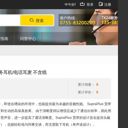
中午好!
登录
注册
搜索
购指南
问答中心
噪话务耳机/电话耳麦 不含线
累计销量：
0
累计评价：
0
技术，即使在嘈杂的环境中，也能提供最为卓越的音频性能。 SupraPlus 宽带
和生动的高保真效果。 由于清晰度得以增强且减少了通信出错率，因此用
音，进一步提高了通话清晰度。SupraPlus 宽带的设计旨在提供头戴
计），也能轻松地与同事交谈，而无需取下耳机（单声道设计）。