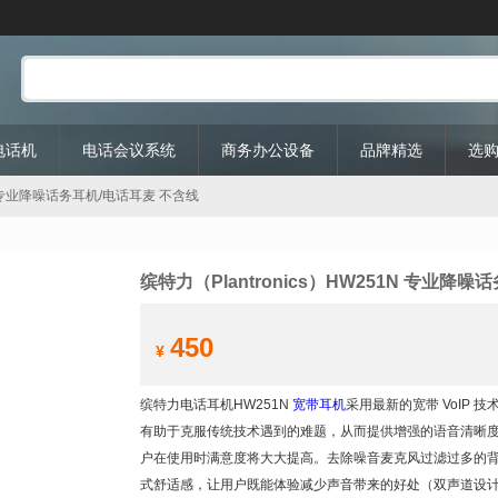
P电话机
电话会议系统
商务办公设备
品牌精选
选
51N 专业降噪话务耳机/电话耳麦 不含线
缤特力（Plantronics）HW251N 专业降
450
¥
缤特力电话耳机HW251N
宽带耳机
采用最新的宽带 VoIP 
有助于克服传统技术遇到的难题，从而提供增强的语音清晰度
户在使用时满意度将大大提高。去除噪音麦克风过滤过多的背景声
式舒适感，让用户既能体验减少声音带来的好处（双声道设