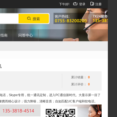
下午好!
登录
注册
搜索
购指南
问答中心
机
累计销量：
0
累计评价：
0
机/USB手持电话，Skype专用，统一通讯定制，进入PC通信新时代。大显示屏一目了
便携而精心设计；强力降噪，清晰音质；自如匹配UC客户端和软电话。