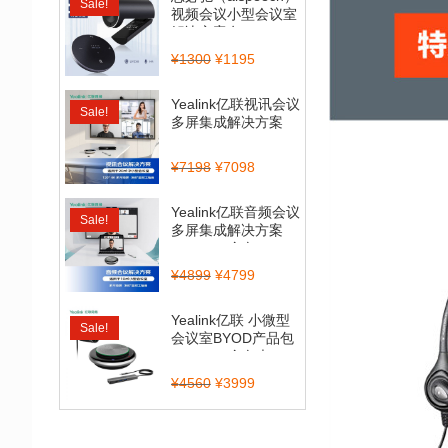
Sale!
视频会议小型会议室
解决方案套...
¥
1300
¥
1195
Yealink亿联视讯会议
Sale!
多屏集成解决方案
（CP900_BT50...
¥
7198
¥
7098
Yealink亿联音频会议
Sale!
多屏集成解决方案
（CP700全向...
¥
4899
¥
4799
Yealink亿联 小微型
Sale!
会议室BYOD产品包
（CP900全向麦...
¥
4560
¥
3999