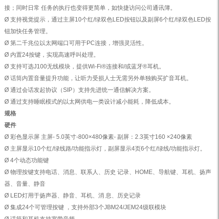
接；同时日常 任务的执行也变得更简单，如快捷访问公司通讯簿。
Ø 支持视觉提示，通过主屏10个红/绿双色LED按钮以及副屏6个红/绿双色LED按
钮加快任务管理。
Ø 第二千兆位以太网端口可用于PC连接，增强灵活性。
Ø 内置24按键，实现高速呼叫处理。
Ø 支持可选J100无线模块，提供Wi-Fi®连接和/或蓝牙®耳机。
Ø 话筒内置音量提升功能，让听力受损人士无需另外单独购买扩音耳机。
Ø 通过会话发起协议（SIP）支持先进统一通信解决方案。
Ø 通过支持睡眠模式的以太网供电一类设计减小能耗，降低成本。
规格
硬件
Ø 彩色显示屏 主屏- 5.0英寸-800×480像素- 副屏：2.3英寸160 ×240像素
Ø 主屏显示10个红/绿线路/功能指示灯，副屏显示4页6个红/绿线/功能指示灯。
Ø 4个动态功能键
Ø 物理按键支持电话、消息、联系人、历史 记录、HOME、导航键、耳机、扬声
器、音量、静音
Ø LED灯用于扬声器、静音、耳机、消 息、历史记录
Ø 集成24个可管理按键 ，支持外部3个JBM24/JEM24级联模块