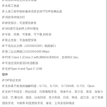
Ø 话筒和耳机支持宽带音频
Ø 全双工免提
Ø 人体工程学助听兼容话筒支持TTD声音耦合器
Ø 消息等待指示灯
Ø 静音指示，可选警告静音
Ø 360度可见的呼入呼叫警告
Ø 丰富、经典、可更换、可下载 的铃音
Ø 双点支架，可选墙壁安装
Ø 千兆位以太网（10/100/1000）线路接口
Ø 第二以太网接口10/100/1000 Mbps
Ø POE Class 1 (Class 2 withJBM24/JEM24)，支持802.3az。
Ø 可选交流到直流5伏适配器
Ø 支持Type-A and Type-C USB
软件
Ø SIP协议支持
Ø 支持基于标准的编解码器：G.711、G.726、 G.729A/B、G.722、Opus
Ø 支持下列语言：阿拉伯语、巴西葡萄牙语、 简体中文、荷兰语、英语、加拿大
法语、巴 黎法语、德语、以色列语、意大利语、日语、韩语、波兰语、拉丁美洲
西班牙语、卡斯蒂 利亚西班牙语、泰语、土耳其语和俄语