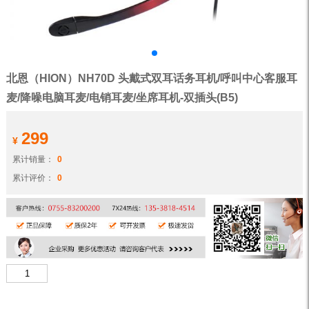
北恩（HION）NH70D 头戴式双耳话务耳机/呼叫中心客服耳
麦/降噪电脑耳麦/电销耳麦/坐席耳机-双插头(B5)
299
¥
累计销量：
0
累计评价：
0