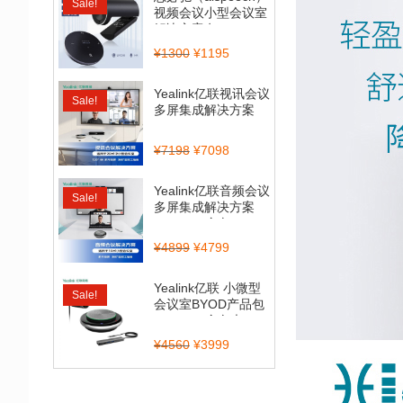
Sale!
视频会议小型会议室
解决方案套...
¥
1300
¥
1195
Yealink亿联视讯会议
Sale!
多屏集成解决方案
（CP900_BT50...
¥
7198
¥
7098
Yealink亿联音频会议
Sale!
多屏集成解决方案
（CP700全向...
¥
4899
¥
4799
Yealink亿联 小微型
Sale!
会议室BYOD产品包
（CP900全向麦...
¥
4560
¥
3999