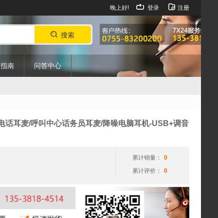
晚上好!
登录
注册
搜索
购指南
问答中心
/电话耳麦/呼叫中心话务员耳麦/降噪电脑耳机-USB+调音
累计销量：
0
累计评价：
0