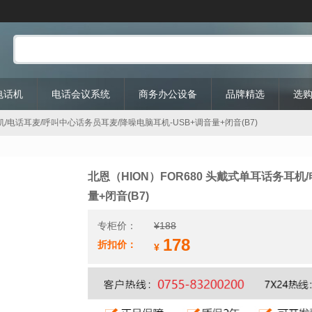
P电话机
电话会议系统
商务办公设备
品牌精选
选
耳机/电话耳麦/呼叫中心话务员耳麦/降噪电脑耳机-USB+调音量+闭音(B7)
北恩（HION）FOR680 头戴式单耳话务耳机
量+闭音(B7)
专柜价：
¥
188
178
折扣价：
¥