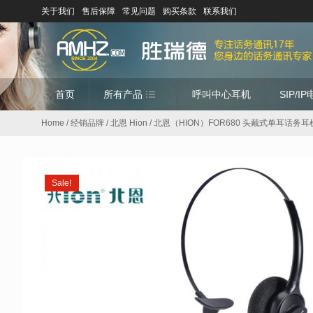
关于我们
售后保障
常见问题
购买条款
联系我们
首页
所有产品
呼叫中心耳机
SIP/I
Home
/
经销品牌
/
北恩 Hion
/ 北恩（HION）FOR680 头戴式单耳话务
Sale!