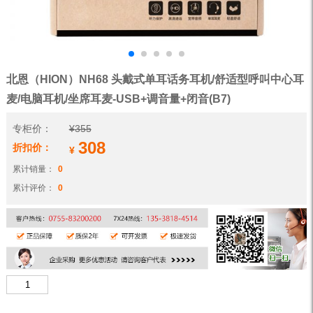
北恩（HION）NH68 头戴式单耳话务耳机/舒适型呼叫中心耳
麦/电脑耳机/坐席耳麦-USB+调音量+闭音(B7)
专柜价：
¥
355
308
折扣价：
¥
累计销量：
0
累计评价：
0