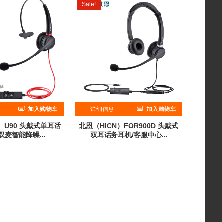
Sale!
加入购物车
详细信息
加入购物车
）U90 头戴式单耳话
北恩（HION）FOR900D 头戴式
双麦智能降噪...
双耳话务耳机/客服中心...
309
¥
299
¥
299
¥
244
计销量：0
累计销量：0