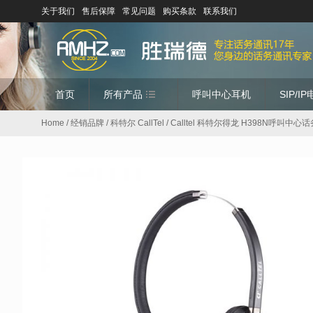
关于我们
售后保障
常见问题
购买条款
联系我们
首页
所有产品
呼叫中心耳机
SIP/I
Home
/
经销品牌
/
科特尔 CallTel
/ Calltel 科特尔得龙 H398N呼叫