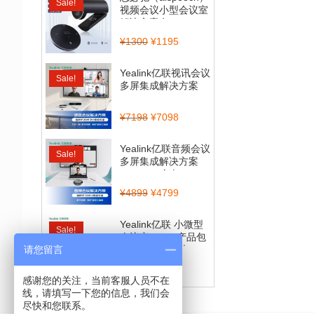
Sale!
视频会议小型会议室
解决方案套...
¥
1300
¥
1195
Yealink亿联视讯会议
Sale!
多屏集成解决方案
（CP900_BT50...
¥
7198
¥
7098
Yealink亿联音频会议
Sale!
多屏集成解决方案
（CP700全向...
¥
4899
¥
4799
Yealink亿联 小微型
Sale!
会议室BYOD产品包
（CP900全向麦...
请您留言
¥
4560
¥
3999
感谢您的关注，当前客服人员不在
线，请填写一下您的信息，我们会
尽快和您联系。