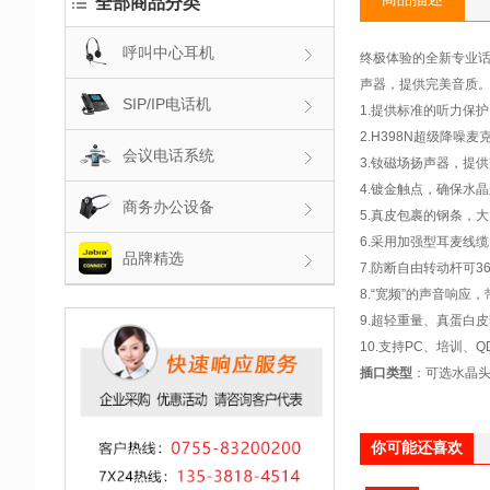
全部商品分类
呼叫中心耳机
终极体验的全新专业
声器，提供完美音质。
SIP/IP电话机
1.提供标准的听力保护
2.H398N超级降噪
会议电话系统
3.钕磁场扬声器，提
4.镀金触点，确保水
商务办公设备
5.真皮包裹的钢条，
6.采用加强型耳麦线
品牌精选
7.防断自由转动杆可3
8.“宽频”的声音响应
9.超轻重量、真蛋白
10.支持PC、培训、
插口类型
：可选水晶头
你可能还喜欢