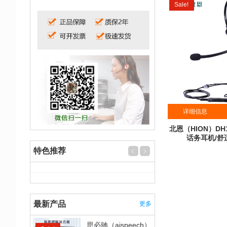
Sale!
详细信息
北恩（HION）DH
话务耳机/舒适
特色推荐
¥
205
累计销
最新产品
更多
思必驰（aispeech）