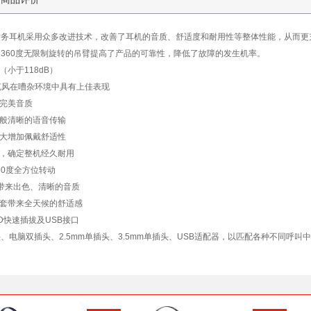
话务耳机采用众多改进技术，改善了耳机的音质、舒适度和耐用性等整体性能，从而更
360度无限制旋转的吊臂提高了产品的可靠性，降低了故障的发生机率。
（小于118dB）
麦克风在嘈杂环境中具有上佳表现
供完美音质
晶般清晰的语音传输
大大增加佩戴舒适性
缆，确定整机经久耐用
60度全方位转动
，带来出色、清晰的音质
皮套带来全天候的舒适感
QD快速插拔及USB接口
、电脑双插头、2.5mm单插头、3.5mm单插头、USB适配器，以匹配各种不同呼叫