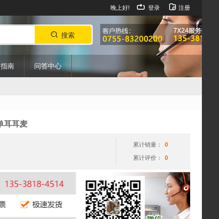
晚上好!
登录
注册
搜索
购指南
问答中心
机单耳耳麦
累计销量：
0
累计评价：
0