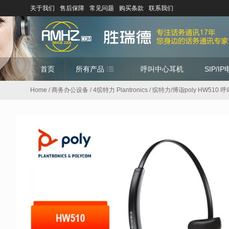
关于我们
售后保障
常见问题
购买条款
联系我们
首页
所有产品
呼叫中心耳机
SIP/I
Home
/
商务办公设备
/
4缤特力 Plantronics
/ 缤特力/博诣poly HW5