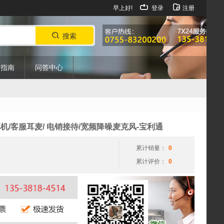
早上好!
登录
注册
搜索
购指南
问答中心
务耳机/客服耳麦/ 电销接待/宽频降噪麦克风-宝利通
累计销量：
0
累计评价：
0