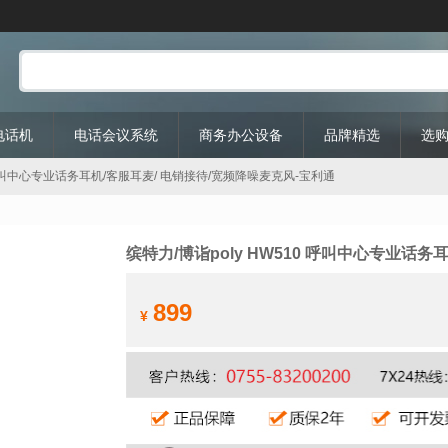
P电话机
电话会议系统
商务办公设备
品牌精选
选
10 呼叫中心专业话务耳机/客服耳麦/ 电销接待/宽频降噪麦克风-宝利通
缤特力/博诣poly HW510 呼叫中心专业话
899
¥