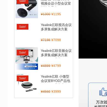
Sale!
视频会议小型会议室
解决方案套...
¥
1300
¥
1195
Yealink亿联视讯会议
Sale!
多屏集成解决方案
（CP900_BT50...
¥
7198
¥
7098
Yealink亿联音频会议
Sale!
多屏集成解决方案
（CP700全向...
¥
4899
¥
4799
Yealink亿联 小微型
Sale!
会议室BYOD产品包
（CP900全向麦...
¥
4560
¥
3999