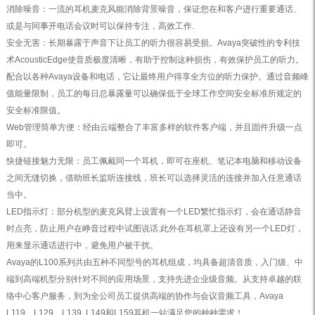
消除噪音：一流的耳机麦克风能消除背景噪音，保证您在和客户进行重要通话、
或是与同事开电话会议时可以保持专注，高效工作.
安全无害：长期暴露于声音下让员工的听力很容易受损。Avaya突破性的专利技
术AcousticEdge使音质极度清晰，有助于控制这种损伤，有效保护员工的听力。
配合以各种Avaya设备和电话，它让最终用户得享全方位的听力保护。通过音频峰
值能量限制，员工的每日总暴露量可以确保低于全球工作空间安全标准所规定的
安全标准限值。
Web管理筒单方便：经由云端整合了丰富多样的软件客户端，并且固件升级一点
即可。
快捷链接魅力无限：员工佩戴同一个耳机，即可在座机、笔记本电脑和移动设备
之间无缝切换，借助班长监听连接线，班长可以选择灵活的连接并加入任意通话
当中。
LED指示灯：部分机型的麦克风臂上设置有一个LED繁忙指示灯，会在通话静音
时点亮，防止用户在峥音过程中试图说话.此外在耳机罩上还设有另一个LED灯，
用来显示通话进行中，避免用户被干扰。
Avaya的L100系列共由五种不同型号的耳机组成，均具备超清音质，入门级、中
端到高端机型分别针对不同的应用场景，支持先进企业级音频。从支持卓越的联
络中心客户服务，到为全公司员工提供高端的协作与会议音频工具，Avaya
L119、L129、L139, L149和L159耳机一站满足您的种种需求！