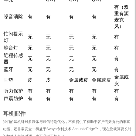
有（双
重有源
噪音消除
有
有
有
有
麦克
风）
忙闲提示
无
无
无
无
有
灯
静音灯
无
无
无
无
有
近程传感
无
无
无
无
有
器
蓝牙
无
无
无
无
有
金属或
耳垫
皮
皮
金属或皮
金属或皮
皮
听力保护
有
有
有
有
有
声震防护
有
有
有
有
有
耳机配件
我们的耳机针对多媒体与通信特别优化，不但提供了有助于客户高效办公的丰富
功能，还非常安全一得益于Avaya专利技术 AcousticEdge™，现在您就算要长时