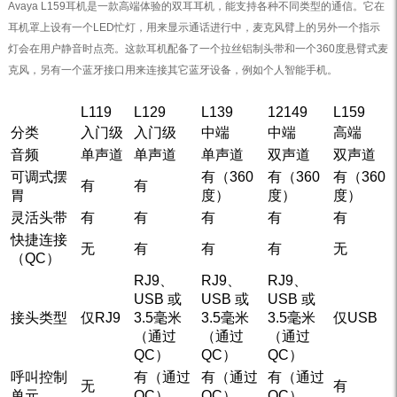
Avaya L159耳机是一款高端体验的双耳耳机，能支持各种不同类型的通信。它在
耳机罩上设有一个LED忙灯，用来显示通话进行中，麦克风臂上的另外一个指示
灯会在用户静音时点亮。这款耳机配备了一个拉丝铝制头带和一个360度悬臂式麦
克风，另有一个蓝牙接口用来连接其它蓝牙设备，例如个人智能手机。
L119
L129
L139
12149
L159
分类
入门级
入门级
中端
中端
高端
音频
单声道
单声道
单声道
双声道
双声道
可调式摆
有（360
有（360
有（360
有
有
胃
度）
度）
度）
灵活头带
有
有
有
有
有
快捷连接
无
有
有
有
无
（QC）
RJ9、
RJ9、
RJ9、
USB 或
USB 或
USB 或
接头类型
仅RJ9
3.5毫米
3.5毫米
3.5毫米
仅USB
（通过
（通过
（通过
QC）
QC）
QC）
呼叫控制
有（通过
有（通过
有（通过
无
有
单元
QC）
QC）
QC）