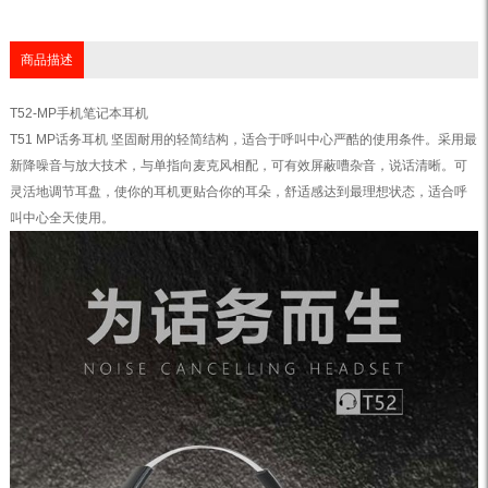
商品描述
T52-MP手机笔记本耳机
T51 MP话务耳机 坚固耐用的轻简结构，适合于呼叫中心严酷的使用条件。采用最
新降噪音与放大技术，与单指向麦克风相配，可有效屏蔽嘈杂音，说话清晰。可
灵活地调节耳盘，使你的耳机更贴合你的耳朵，舒适感达到最理想状态，适合呼
叫中心全天使用。