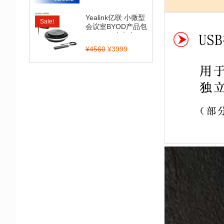
Yealink亿联 小微型
Sale!
会议室BYOD产品包
（CP900全向麦...
¥
4560
¥
3999