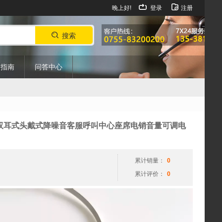
晚上好!
登录
注册
搜索
购指南
问答中心
视
式电脑 双耳式头戴式降噪音客服呼叫中心座席电销音量可调电
频
播
放
累计销量：
0
器
累计评价：
0