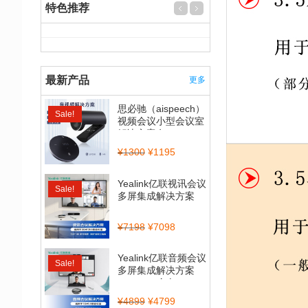
特色推荐
最新产品
更多
思必驰（aispeech）
Sale!
视频会议小型会议室
解决方案套...
¥
1300
¥
1195
Yealink亿联视讯会议
Sale!
多屏集成解决方案
（CP900_BT50...
¥
7198
¥
7098
Yealink亿联音频会议
Sale!
多屏集成解决方案
（CP700全向...
¥
4899
¥
4799