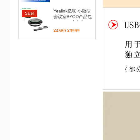
Yealink亿联 小微型
Sale!
会议室BYOD产品包
（CP900全向麦...
¥
4560
¥
3999