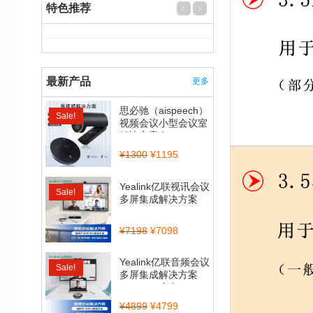
特色推荐
最新产品
更多
思必驰（aispeech）
Sale!
视频会议小型会议室
解决方案套...
¥
1300
¥
1195
Yealink亿联视讯会议
Sale!
多屏集成解决方案
（CP900_BT50...
¥
7198
¥
7098
Yealink亿联音频会议
Sale!
多屏集成解决方案
（CP700全向...
¥
4899
¥
4799