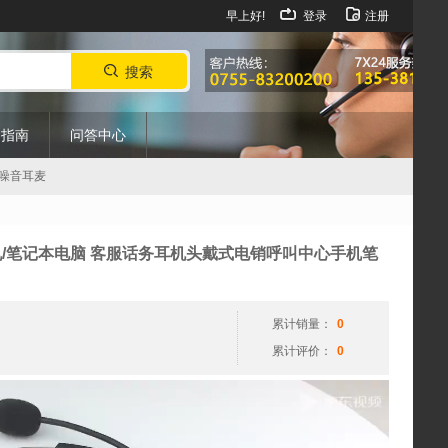
早上好!
登录
注册
搜索
购指南
问答中心
防噪音耳麦
视
节/接手机/笔记本电脑 客服话务耳机头戴式电销呼叫中心手机笔
频
播
放
累计销量：
0
器
累计评价：
0