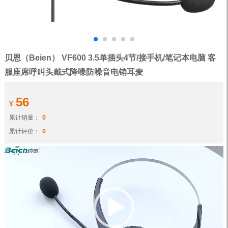
贝恩（Beien） VF600 3.5单插头4节/接手机/笔记本电脑 客
服座席呼叫头戴式降噪防噪音电销耳麦
56
¥
累计销量：
0
累计评价：
0