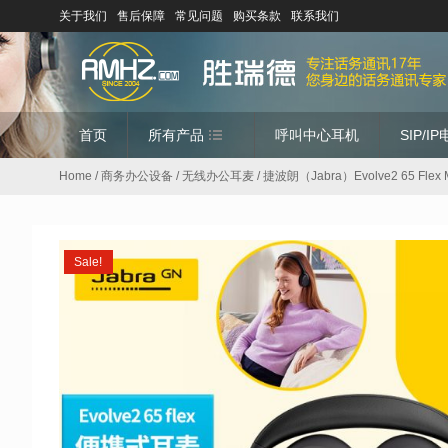
关于我们
售后保障
常见问题
购买条款
联系我们
首页
所有产品
呼叫中心耳机
SIP/I
Home
/
商务办公设备
/
无线办公耳麦
/ 捷波朗（Jabra）Evolve2 
Sale!