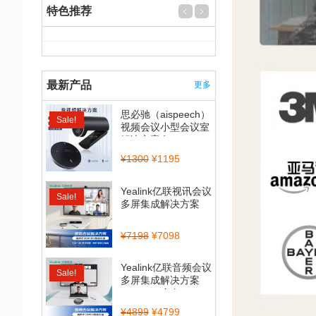
特色推荐
最新产品
更多
思必驰（aispeech）
Sale!
视频会议小型会议室
解决方案套...
¥
1300
¥
1195
Yealink亿联视讯会议
Sale!
多屏集成解决方案
（CP900_BT50...
¥
7198
¥
7098
Yealink亿联音频会议
Sale!
多屏集成解决方案
（CP700全向...
¥
4899
¥
4799