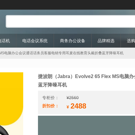
P电话机
电话会议系统
商务办公设备
品牌精选
选
65 Flex MS电脑办公会议通话话务员客服电销专用耳麦在线教育头戴折叠蓝牙降噪耳机
捷波朗（Jabra）Evolve2 65 Flex
蓝牙降噪耳机
专柜价：
¥
2560
2488
折扣价：
¥