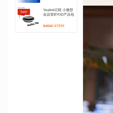
Yealink亿联 小微型
Sale!
会议室BYOD产品包
（CP900全向麦...
¥
4560
¥
3999