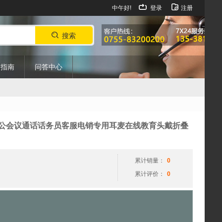
中午好!
登录
注册
搜索
购指南
问答中心
视
 MS电脑办公会议通话话务员客服电销专用耳麦在线教育头戴折叠
频
播
放
累计销量：
0
器
累计评价：
0