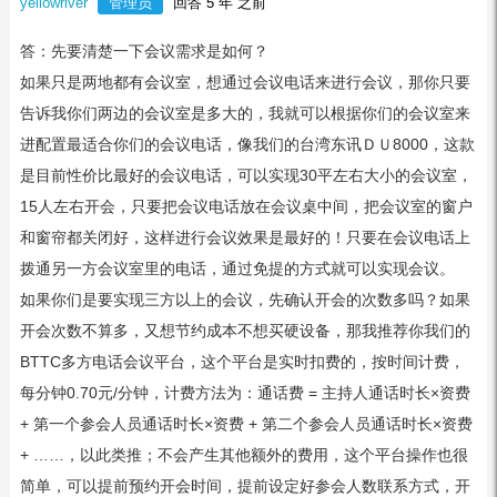
yellowriver
管理员
回答 5 年 之前
答：先要清楚一下会议需求是如何？
如果只是两地都有会议室，想通过会议电话来进行会议，那你只要
告诉我你们两边的会议室是多大的，我就可以根据你们的会议室来
进配置最适合你们的会议电话，像我们的台湾东讯ＤＵ8000，这款
是目前性价比最好的会议电话，可以实现30平左右大小的会议室，
15人左右开会，只要把会议电话放在会议桌中间，把会议室的窗户
和窗帘都关闭好，这样进行会议效果是最好的！只要在会议电话上
拨通另一方会议室里的电话，通过免提的方式就可以实现会议。
如果你们是要实现三方以上的会议，先确认开会的次数多吗？如果
开会次数不算多，又想节约成本不想买硬设备，那我推荐你我们的
BTTC多方电话会议平台，这个平台是实时扣费的，按时间计费，
每分钟0.70元/分钟，计费方法为：通话费 = 主持人通话时长×资费
+ 第一个参会人员通话时长×资费 + 第二个参会人员通话时长×资费
+ ……，以此类推；不会产生其他额外的费用，这个平台操作也很
简单，可以提前预约开会时间，提前设定好参会人数联系方式，开