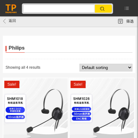
返回
筛选
Philips
Showing all 4 results
Sale!
Sale!