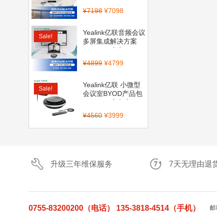
¥
7198
¥
7098
Yealink亿联音频会议
Sale!
多屏集成解决方案
（CP700全向...
¥
4899
¥
4799
Yealink亿联 小微型
Sale!
会议室BYOD产品包
（CP900全向麦...
¥
4560
¥
3999
升级三年维保服务
7天无理由退
0755-83200200（电话） 135-3818-4514（手机）
邮箱