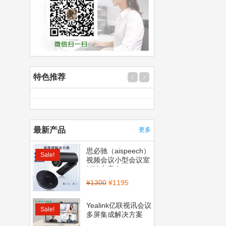
特色推荐
最新产品
更多
思必驰（aispeech）
Sale!
视频会议小型会议室
解决方案套...
¥
1300
¥
1195
Yealink亿联视讯会议
Sale!
多屏集成解决方案
（CP900_BT50...