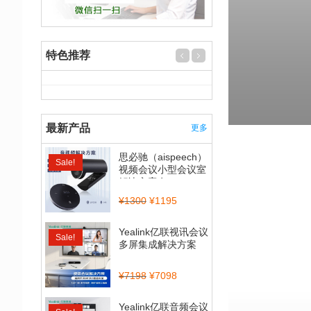
特色推荐
最新产品
更多
思必驰（aispeech）
Sale!
视频会议小型会议室
解决方案套...
¥
1300
¥
1195
Yealink亿联视讯会议
Sale!
多屏集成解决方案
（CP900_BT50...
¥
7198
¥
7098
Yealink亿联音频会议