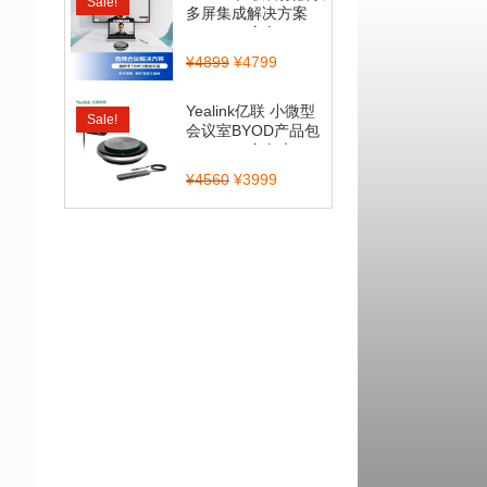
Sale!
多屏集成解决方案
（CP700全向...
¥
4899
¥
4799
Yealink亿联 小微型
Sale!
会议室BYOD产品包
（CP900全向麦...
¥
4560
¥
3999