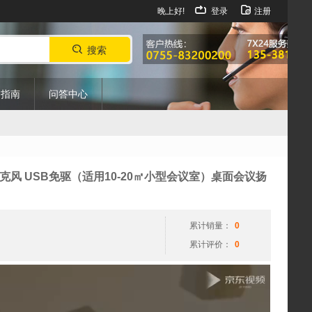
晚上好!
登录
注册
搜索
购指南
问答中心
视
全向麦克风 USB免驱（适用10-20㎡小型会议室）桌面会议扬
频
播
放
累计销量：
0
器
累计评价：
0