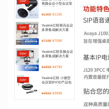
Sale!
视频会议小型会议室
解决方案套...
¥
1300
¥
1195
Yealink亿联视讯会议
Sale!
多屏集成解决方案
（CP900_BT50...
¥
7198
¥
7098
Yealink亿联音频会议
Sale!
多屏集成解决方案
（CP700全向...
¥
4899
¥
4799
Yealink亿联 小微型
Sale!
会议室BYOD产品包
（CP900全向麦...
¥
4560
¥
3999