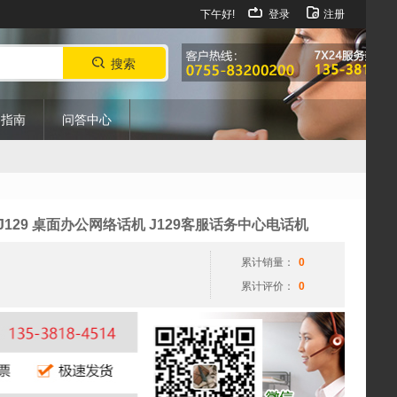
下午好!
登录
注册
搜索
购指南
问答中心
电话机 J129 桌面办公网络话机 J129客服话务中心电话机
累计销量：
0
累计评价：
0