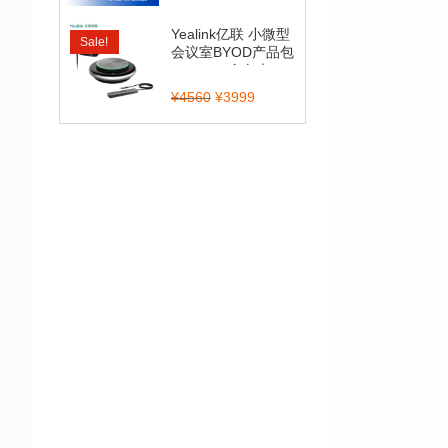
Yealink亿联 小微型
Sale!
会议室BYOD产品包
（CP900全向麦...
¥
4560
¥
3999