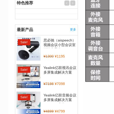
特色推荐
最新产品
更多
思必驰（aispeech）
Sale!
视频会议小型会议室
解决方案套...
¥
1300
¥
1195
Yealink亿联视讯会议
Sale!
多屏集成解决方案
（CP900_BT50...
¥
7198
¥
7098
Yealink亿联音频会议
Sale!
多屏集成解决方案
（CP700全向...
¥
4899
¥
4799