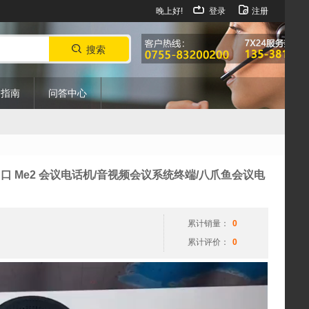
晚上好!
登录
注册
搜索
购指南
问答中心
视
+USB口 Me2 会议电话机/音视频会议系统终端/八爪鱼会议电
频
播
放
累计销量：
0
器
累计评价：
0