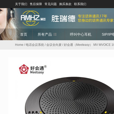
关于我们
售后保障
常见问题
购买条款
联系我们
首页
所有产品
呼叫中心耳机
SIP/I
Home
/
电话会议系统
/
会议全向麦
/ 好会通（Meeteasy） MV MVO