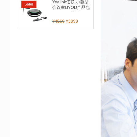
Yealink亿联 小微型
Sale!
会议室BYOD产品包
（CP900全向麦...
¥
4560
¥
3999