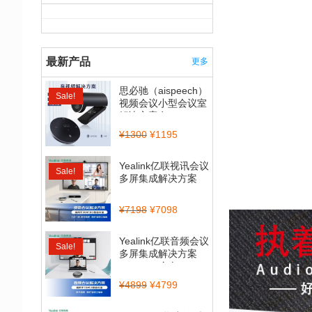
最新产品
更多
思必驰（aispeech）
Sale!
视频会议小型会议室
解决方案套...
¥
1300
¥
1195
Yealink亿联视讯会议
Sale!
多屏集成解决方案
（CP900_BT50...
¥
7198
¥
7098
Yealink亿联音频会议
Sale!
多屏集成解决方案
（CP700全向...
¥
4899
¥
4799