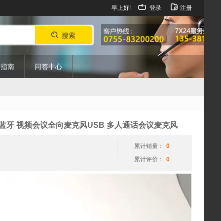
早上好!
登录
注册
搜索
购指南
问答中心
视
000不带蓝牙 视频会议全向麦克风USB 多人通话会议麦克风
频
播
累计销量：
0
放
累计评价：
0
器