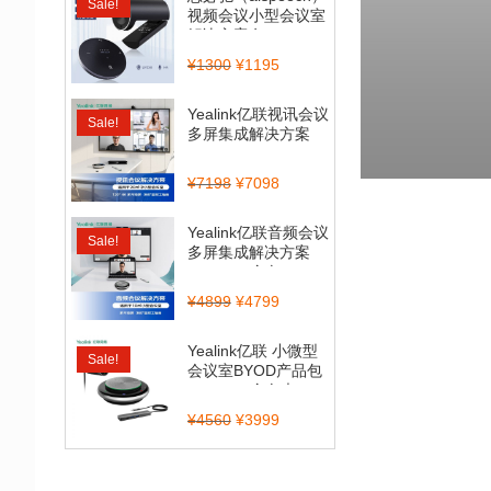
Sale!
视频会议小型会议室
解决方案套...
¥
1300
¥
1195
Yealink亿联视讯会议
Sale!
多屏集成解决方案
（CP900_BT50...
¥
7198
¥
7098
Yealink亿联音频会议
Sale!
多屏集成解决方案
（CP700全向...
¥
4899
¥
4799
Yealink亿联 小微型
Sale!
会议室BYOD产品包
（CP900全向麦...
¥
4560
¥
3999