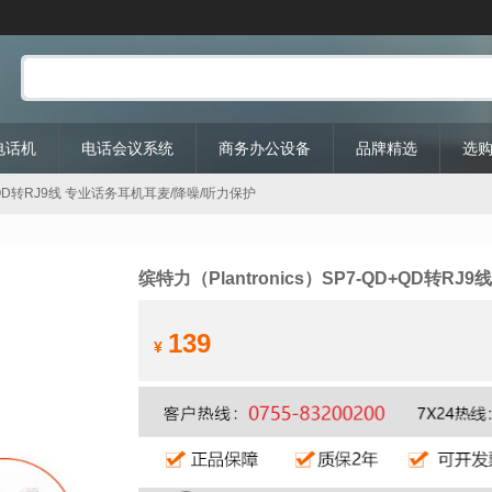
P电话机
电话会议系统
商务办公设备
品牌精选
选
QD+QD转RJ9线 专业话务耳机耳麦/降噪/听力保护
缤特力（Plantronics）SP7-QD+QD转R
139
¥