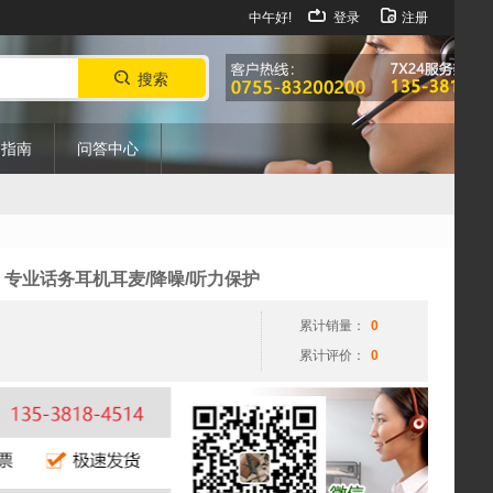
中午好!
登录
注册
搜索
购指南
问答中心
J9线 专业话务耳机耳麦/降噪/听力保护
累计销量：
0
累计评价：
0