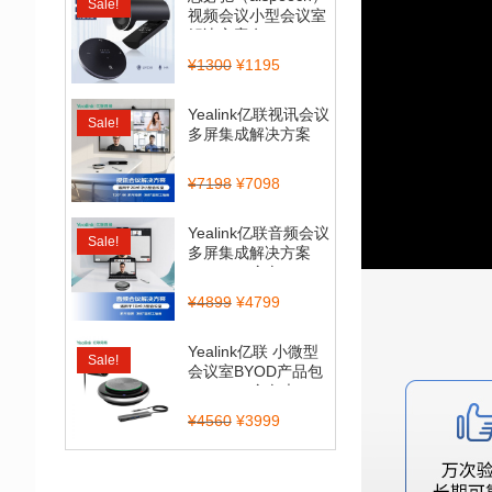
Sale!
视频会议小型会议室
解决方案套...
¥
1300
¥
1195
Yealink亿联视讯会议
Sale!
多屏集成解决方案
（CP900_BT50...
¥
7198
¥
7098
Yealink亿联音频会议
Sale!
多屏集成解决方案
（CP700全向...
¥
4899
¥
4799
Yealink亿联 小微型
Sale!
会议室BYOD产品包
（CP900全向麦...
¥
4560
¥
3999