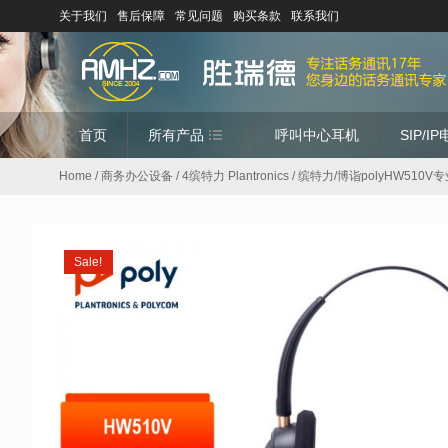
关于我们
售后保障
常见问题
购买条款
联系我们
首页
所有产品
呼叫中心耳机
SIP/I
Home
/
商务办公设备
/
4缤特力 Plantronics
/ 缤特力/博诣polyHW51
Sale!