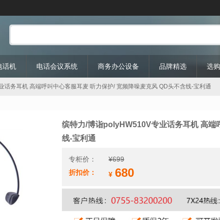
P电话机
电话会议系统
商务办公设备
品牌精选
选
0V专业话务耳机 高端呼叫中心客服耳麦 听力保护/ 宽频降噪麦克风 QD头不含线-宝利通
缤特力/博诣polyHW510V专业话务耳机 高
线-宝利通
专柜价：
¥
699
680
折扣价：
¥