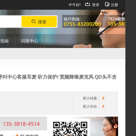
中午好!
登录
注册
搜索
购指南
问答中心
端呼叫中心客服耳麦 听力保护/ 宽频降噪麦克风 QD头不含
累计销量：
0
累计评价：
0