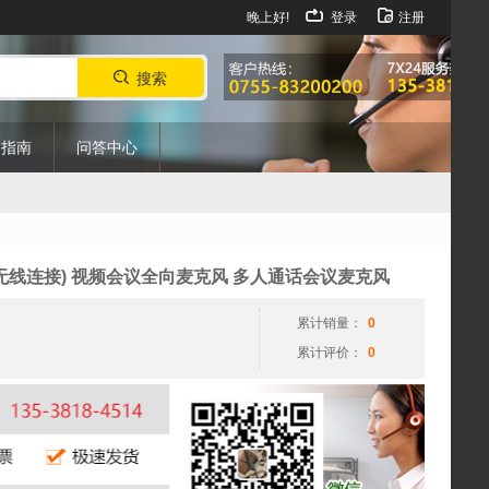
晚上好!
登录
注册
搜索
购指南
问答中心
(2.4G无线连接) 视频会议全向麦克风 多人通话会议麦克风
累计销量：
0
累计评价：
0