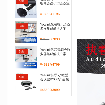
Sale!
视频会议小型会议室
解决方案套...
¥
1300
¥
1195
Yealink亿联视讯会议
Sale!
多屏集成解决方案
（CP900_BT50...
¥
7198
¥
7098
Yealink亿联音频会议
Sale!
多屏集成解决方案
（CP700全向...
¥
4899
¥
4799
Yealink亿联 小微型
Sale!
会议室BYOD产品包
（CP900全向麦...
¥
4560
¥
3999