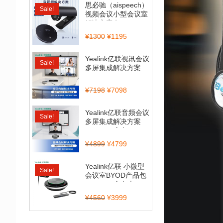
思必驰（aispeech）
Sale!
视频会议小型会议室
解决方案套...
¥
1300
¥
1195
Yealink亿联视讯会议
Sale!
多屏集成解决方案
（CP900_BT50...
¥
7198
¥
7098
Yealink亿联音频会议
Sale!
多屏集成解决方案
（CP700全向...
¥
4899
¥
4799
Yealink亿联 小微型
Sale!
会议室BYOD产品包
（CP900全向麦...
¥
4560
¥
3999